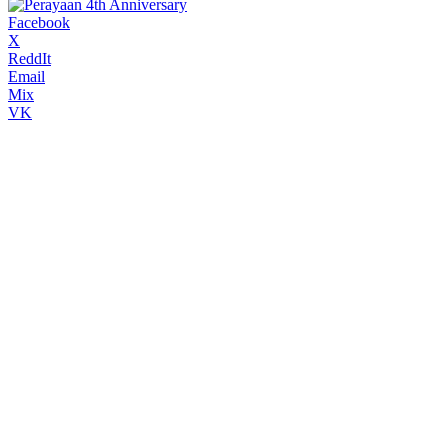
Facebook
X
ReddIt
Email
Mix
VK