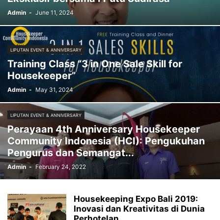
Admin
-
June 11, 2024
LIPUTAN EVENT & ANNIVERSARY
Training Class “3 in One Sale Skill for
Housekeeper”
Admin
-
May 31, 2024
LIPUTAN EVENT & ANNIVERSARY
Perayaan 4th Anniversary Housekeeper
Community Indonesia (HCI): Pengukuhan
Pengurus dan Semangat...
Admin
-
February 24, 2022
Housekeeping Expo Bali 2019:
Inovasi dan Kreativitas di Dunia
Perhotelan