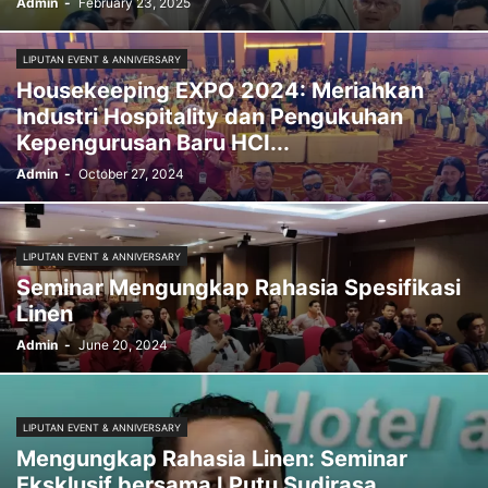
Admin
-
February 23, 2025
LIPUTAN EVENT & ANNIVERSARY
Housekeeping EXPO 2024: Meriahkan
Industri Hospitality dan Pengukuhan
Kepengurusan Baru HCI...
Admin
-
October 27, 2024
LIPUTAN EVENT & ANNIVERSARY
Seminar Mengungkap Rahasia Spesifikasi
Linen
Admin
-
June 20, 2024
LIPUTAN EVENT & ANNIVERSARY
Mengungkap Rahasia Linen: Seminar
Eksklusif bersama I Putu Sudirasa