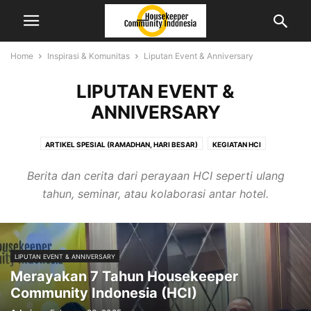
Home
Inspirasi & Komunitas
Liputan Event & Anniversary
LIPUTAN EVENT &
ANNIVERSARY
ARTIKEL SPESIAL (RAMADHAN, HARI BESAR)
KEGIATAN HCI
KISAH SUKSES HOUSEKEEPING
LIPUTAN EVENT & ANNIVERSARY
Berita dan cerita dari perayaan HCI seperti ulang
OPINI & MOTIVASI
tahun, seminar, atau kolaborasi antar hotel.
LIPUTAN EVENT & ANNIVERSARY
Merayakan 7 Tahun Housekeeper
Community Indonesia (HCI)