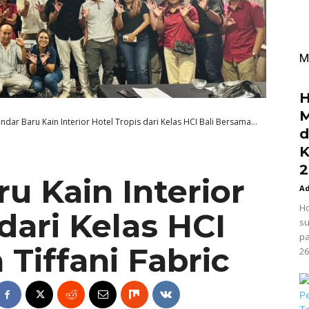
M
H
M
andar Baru Kain Interior Hotel Tropis dari Kelas HCI Bali Bersama...
d
K
2
u Kain Interior
A
Ho
dari Kelas HCI
su
pa
Tiffani Fabric
26