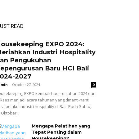
UST READ
ousekeeping EXPO 2024:
eriahkan Industri Hospitality
an Pengukuhan
epengurusan Baru HCI Bali
024-2027
dmin
-
October 27, 2024
0
usekeeping EXPO kembali hadir di tahun 2024 dan
kses menjadi acara tahunan yang dinanti-nanti
ra pelaku industri hospitality di Bali. Pada Sabtu,
 Oktober...
Mengapa Pelatihan yang
Tepat Penting dalam
Housekeeping?