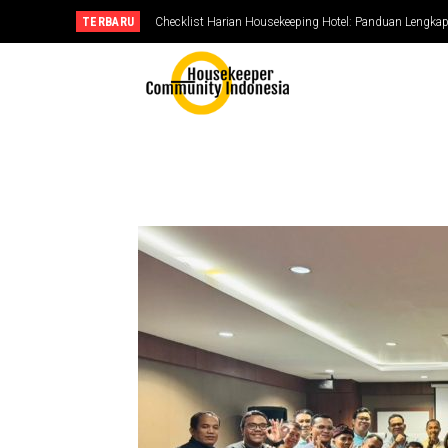
TERBARU
Checklist Harian Housekeeping Hotel: Panduan Lengka
Kebersihan