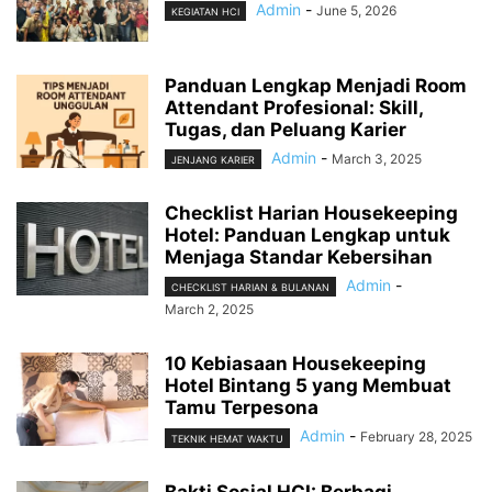
Admin
-
June 5, 2026
KEGIATAN HCI
Panduan Lengkap Menjadi Room
Attendant Profesional: Skill,
Tugas, dan Peluang Karier
Admin
-
March 3, 2025
JENJANG KARIER
Checklist Harian Housekeeping
Hotel: Panduan Lengkap untuk
Menjaga Standar Kebersihan
Admin
-
CHECKLIST HARIAN & BULANAN
March 2, 2025
10 Kebiasaan Housekeeping
Hotel Bintang 5 yang Membuat
Tamu Terpesona
Admin
-
February 28, 2025
TEKNIK HEMAT WAKTU
Bakti Sosial HCI: Berbagi