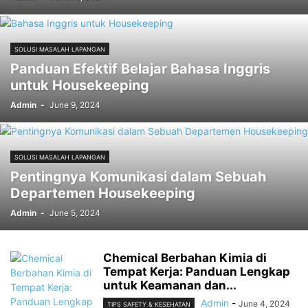
SOLUSI MASALAH LAPANGAN
Panduan Efektif Belajar Bahasa Inggris
untuk Housekeeping
Admin
-
June 9, 2024
SOLUSI MASALAH LAPANGAN
Pentingnya Komunikasi dalam Sebuah
Departemen Housekeeping
Admin
-
June 5, 2024
Chemical Berbahan Kimia di
Tempat Kerja: Panduan Lengkap
untuk Keamanan dan...
Admin
-
June 4, 2024
TIPS SAFETY & KESEHATAN