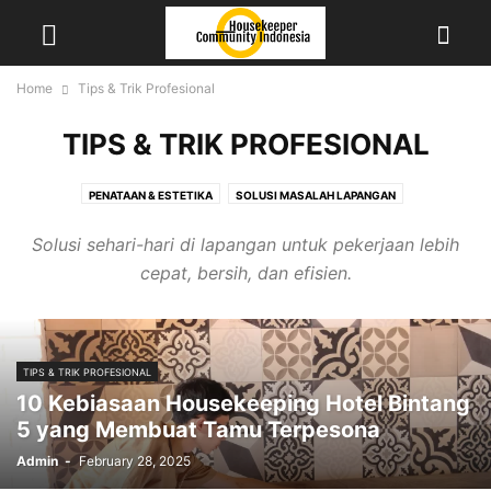
Home
Tips & Trik Profesional
TIPS & TRIK PROFESIONAL
PENATAAN & ESTETIKA
SOLUSI MASALAH LAPANGAN
TEKNIK HEMAT WAKTU
TIPS MEMBERSIHKAN NODA SULIT
Solusi sehari-hari di lapangan untuk pekerjaan lebih
TIPS SAFETY & KESEHATAN
cepat, bersih, dan efisien.
TIPS & TRIK PROFESIONAL
10 Kebiasaan Housekeeping Hotel Bintang
5 yang Membuat Tamu Terpesona
Admin
-
February 28, 2025