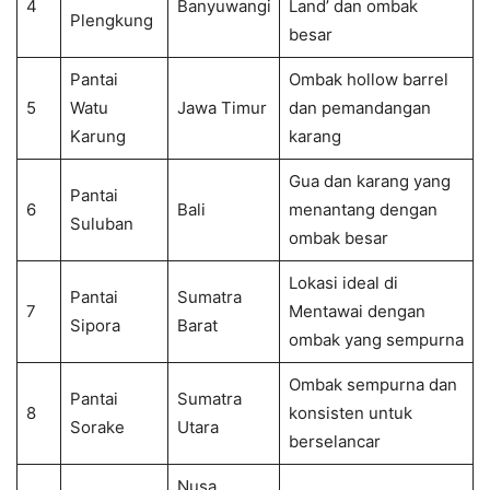
4
Banyuwangi
Land’ dan ombak
Plengkung
besar
Pantai
Ombak hollow barrel
5
Watu
Jawa Timur
dan pemandangan
Karung
karang
Gua dan karang yang
Pantai
6
Bali
menantang dengan
Suluban
ombak besar
Lokasi ideal di
Pantai
Sumatra
7
Mentawai dengan
Sipora
Barat
ombak yang sempurna
Ombak sempurna dan
Pantai
Sumatra
8
konsisten untuk
Sorake
Utara
berselancar
Nusa