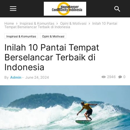
Home
Inspirasi & Komunitas
Opini & Motivasi
Inilah 10 Pantai
Tempat Berselancar Terbaik di Indonesia
Inspirasi & Komunitas
Opini & Motivasi
Inilah 10 Pantai Tempat
Berselancar Terbaik di
Indonesia
2946
0
By
Admin
-
June 24, 2024