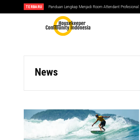
TERBARU
Panduan Lengkap Menjadi Room Attendant Profesional: S
News