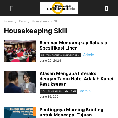
Home
Tags
Housekeeping Skill
Housekeeping Skill
Seminar Mengungkap Rahasia
Spesifikasi Linen
Admin
-
LIPUTAN EVENT & ANNIVERSARY
June 20, 2024
Alasan Mengapa Interaksi
dengan Tamu Hotel Adalah Kunci
Kesuksesan
Admin
-
SOLUSI MASALAH LAPANGAN
June 16, 2024
Pentingnya Morning Briefing
untuk Mencapai Tujuan