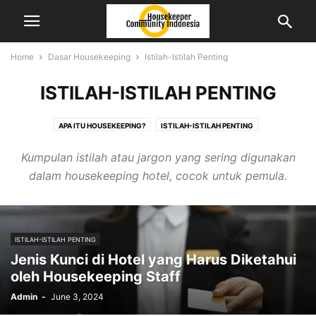
Home
Dasar Housekeeping
Istilah-Istilah Penting
ISTILAH-ISTILAH PENTING
APA ITU HOUSEKEEPING?
ISTILAH-ISTILAH PENTING
JENIS AREA & RUANG
STRUKTUR ORGANISASI & TUGAS
Kumpulan istilah atau jargon yang sering digunakan
dalam housekeeping hotel, cocok untuk pemula.
ISTILAH-ISTILAH PENTING
Jenis Kunci di Hotel yang Harus Diketahui
oleh Housekeeping Staff
Admin
-
June 3, 2024