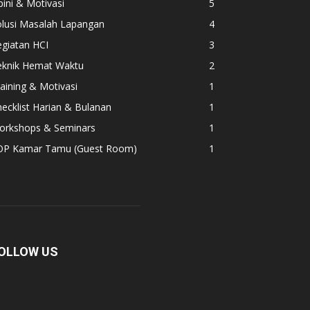
ini & Motivasi
5
olusi Masalah Lapangan
4
giatan HCI
3
eknik Hemat Waktu
2
aining & Motivasi
1
ecklist Harian & Bulanan
1
orkshops & Seminars
1
OP Kamar Tamu (Guest Room)
1
OLLOW US