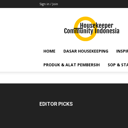
Sign in / Join
housekeeper
community
HOME
DASAR HOUSEKEEPING
INSPI
PRODUK & ALAT PEMBERSIH
SOP & ST
EDITOR PICKS