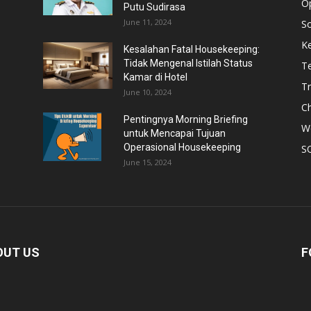
Op
Putu Sudirasa
June 11, 2024
S
Ke
Kesalahan Fatal Housekeeping:
Tidak Mengenal Istilah Status
T
Kamar di Hotel
Tr
June 10, 2024
Ch
Pentingnya Morning Briefing
W
untuk Mencapai Tujuan
Operasional Housekeeping
S
June 15, 2024
OUT US
F